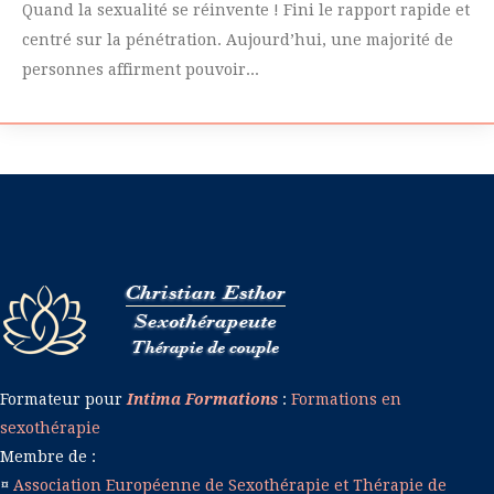
Quand la sexualité se réinvente ! Fini le rapport rapide et
centré sur la pénétration. Aujourd’hui, une majorité de
personnes affirment pouvoir...
Formateur pour
Intima Formations
:
Formations en
sexothérapie
Membre de :
¤
Association Européenne de Sexothérapie et Thérapie de