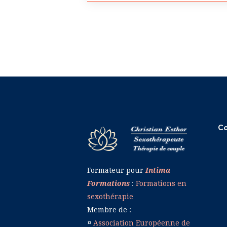
C
Formateur pour
Intima
Formations
:
Formations en
sexothérapie
Membre de :
¤
Association Européenne de