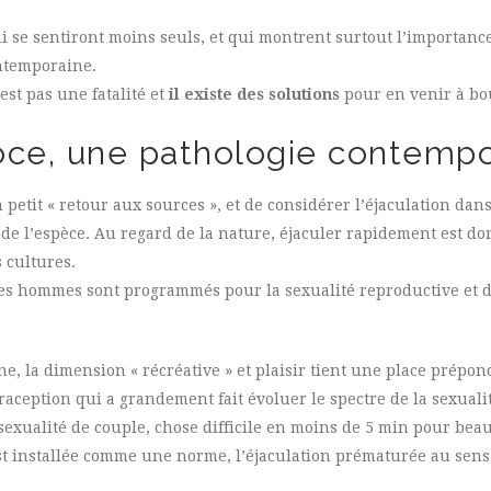
i se sentiront moins seuls, et qui montrent surtout l’importanc
ontemporaine.
st pas une fatalité et
il existe des solutions
pour en venir à bo
coce, une pathologie contemp
n petit « retour aux sources », et de considérer l’éjaculation dan
e de l’espèce. Au regard de la nature, éjaculer rapidement est 
 cultures.
 les hommes sont programmés pour la sexualité reproductive et 
, la dimension « récréative » et plaisir tient une place prépon
aception qui a grandement fait évoluer le spectre de la sexua
a sexualité de couple, chose difficile en moins de 5 min pour bea
est installée comme une norme, l’éjaculation prématurée au sen