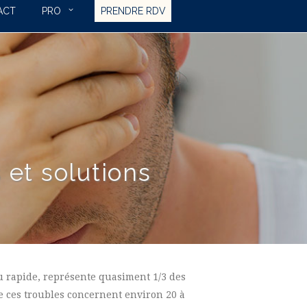
ACT
PRO
PRENDRE RDV
 et solutions
 rapide, représente quasiment 1/3 des
 ces troubles concernent environ 20 à