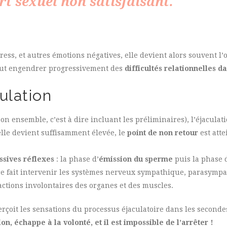
t sexuel non satisfaisant.
ess, et autres émotions négatives, elle devient alors souvent l’
eut engendrer progressivement des
difficultés relationnelles d
ulation
n ensemble, c’est à dire incluant les préliminaires), l’éjaculat
elle devient suffisamment élevée, le
point de non retour
est atte
ssives réflexes
: la phase d’
émission du sperme
puis la phase 
re fait intervenir les systèmes nerveux sympathique, parasympa
actions involontaires des organes et des muscles.
erçoit les sensations du processus éjaculatoire dans les second
on, échappe à la volonté, et il est impossible de l’arrêter !