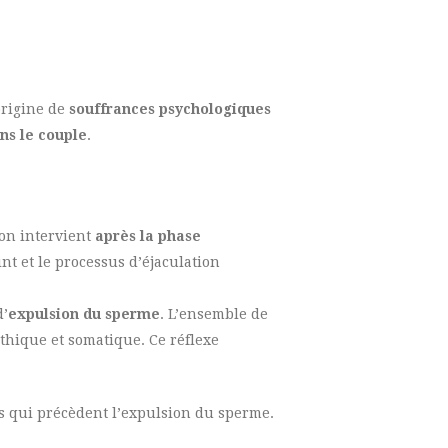
origine de
souffrances psychologiques
ans le couple
.
ion intervient
après la phase
int et le processus d’éjaculation
d’
expulsion du sperme
. L’ensemble de
thique et somatique. Ce réflexe
es qui précèdent l’expulsion du sperme.