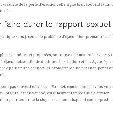
 cas suivie de la perte d’érection, elle signe bien souvent la fin
turels.
 faire durer le rapport sexuel
rganique sous jacente, le problème d’éjaculation prématurée es
 plus rependues et proposées, on trouve notamment le «
Stop & 
é-éjaculatoires afin de diminuer l’excitation) et le «
Squeezing
» 
s pré-éjaculatoires et effectuer rapidement une pression pendan
n).
sont pas souvent efficaces… En effet, comme nous l’avons vu a
ui, lorsqu’il est enclenché, est quasiment impossible à arrêter.
on pour tenter de la stopper est donc risqué et contre-producti