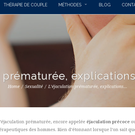
THÉRAPIE DE COUPLE
MÉTHODES
BLOG
CONT
n prématurée, explications
Home
Sexualité
L’éjaculation prématurée, explications...
l’éjaculation prématurée, encore appelée
éjaculation précoce
ou
apeutiques des hommes. Rien d’étonnant lorsque l’on sait que